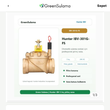
‹
Sepet
1
/
3