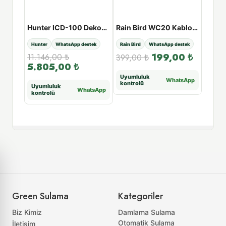
Rain Bird Solenoid Vana Bağlantı Kollektörü Te MTT100
Hunter ICD-100 Dekoder
Rain Bird WC20 Kablo Bağlantı Parçası
estek
Hunter
WhatsApp destek
Rain Bird
WhatsApp destek
Rain Bi
00
₺
199,00
₺
11.146,00
₺
3.19
399,00
₺
5.805,00
₺
1.4
Uyumluluk
tsApp
WhatsApp
kontrolü
Uyumluluk
Uyuml
WhatsApp
kontrolü
kontr
Green Sulama
Kategoriler
Biz Kimiz
Damlama Sulama
Otomatik Sulama
İletişim