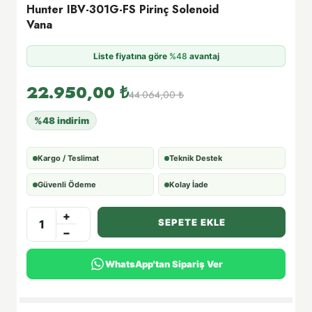
Hunter IBV-301G-FS Pirinç Solenoid
Vana
Liste fiyatına göre
%48
avantaj
22.950,00
₺
44.064,00
₺
%48 indirim
Kargo / Teslimat
Teknik Destek
Güvenli Ödeme
Kolay İade
+
SEPETE EKLE
−
WhatsApp'tan Sipariş Ver