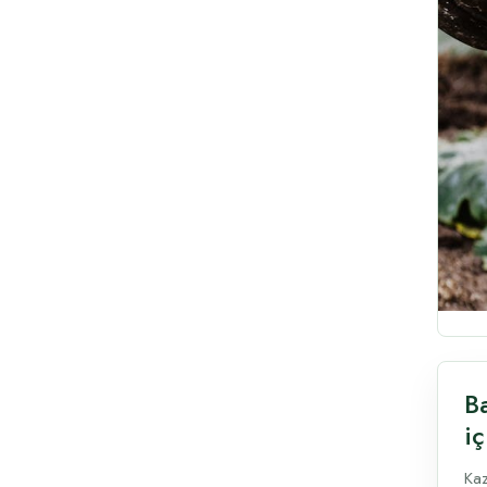
B
iç
Kaz