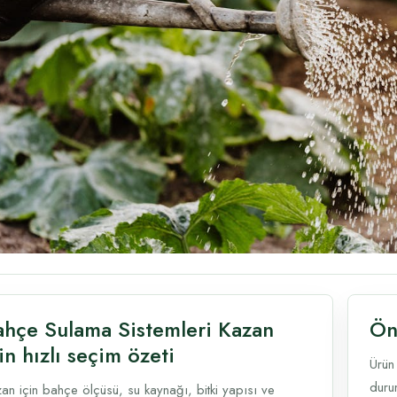
ahçe Sulama Sistemleri Kazan
Ön
in hızlı seçim özeti
Ürün
durum
an için bahçe ölçüsü, su kaynağı, bitki yapısı ve