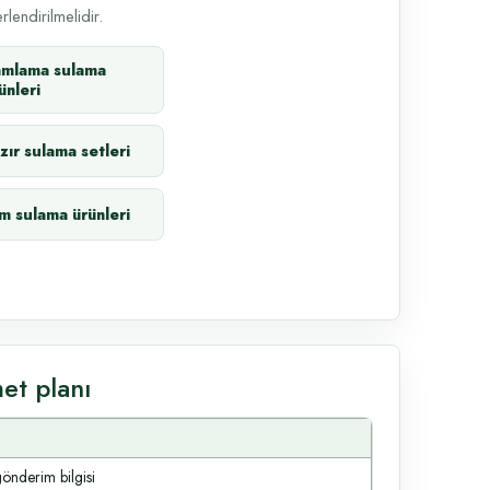
lendirilmelidir.
amlama sulama
ünleri
zır sulama setleri
m sulama ürünleri
et planı
gönderim bilgisi