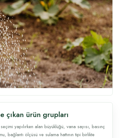
e çıkan ürün grupları
 seçimi yapılırken alan büyüklüğü, vana sayısı, basınç
u, bağlantı ölçüsü ve sulama hattının tipi birlikte