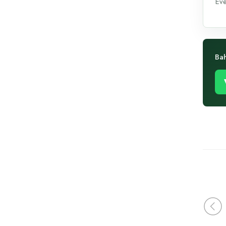
Eve
Bah