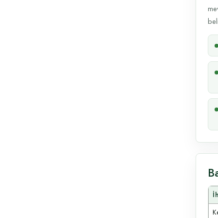
mev
beli
B
İ
Ke