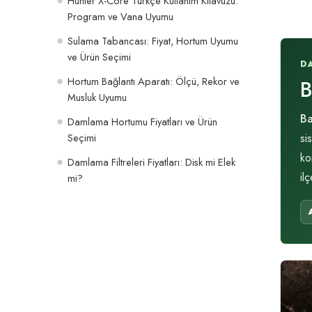
Hunter X-Core Türkçe Kullanım Kılavuzu:
Program ve Vana Uyumu
Sulama Tabancası: Fiyat, Hortum Uyumu
ve Ürün Seçimi
D
Hortum Bağlantı Aparatı: Ölçü, Rekor ve
B
Musluk Uyumu
Ba
Damlama Hortumu Fiyatları ve Ürün
Seçimi
si
ko
Damlama Filtreleri Fiyatları: Disk mi Elek
il
mi?