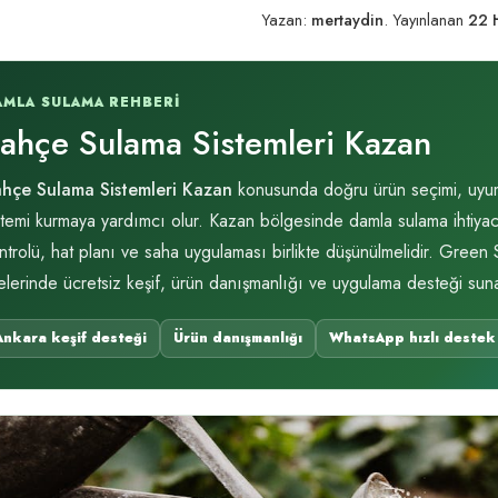
Yazan:
mertaydin
.
Yayınlanan
22 
AMLA SULAMA REHBERI
ahçe Sulama Sistemleri Kazan
hçe Sulama Sistemleri Kazan
konusunda doğru ürün seçimi, uyum k
stemi kurmaya yardımcı olur. Kazan bölgesinde damla sulama ihtiyacı 
ntrolü, hat planı ve saha uygulaması birlikte düşünülmelidir. Green
çelerinde ücretsiz keşif, ürün danışmanlığı ve uygulama desteği suna
Ankara keşif desteği
Ürün danışmanlığı
WhatsApp hızlı destek