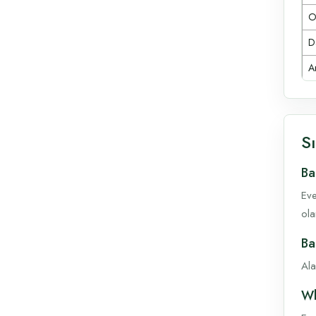
O
D
A
S
Ba
Eve
ola
Ba
Ala
Wh