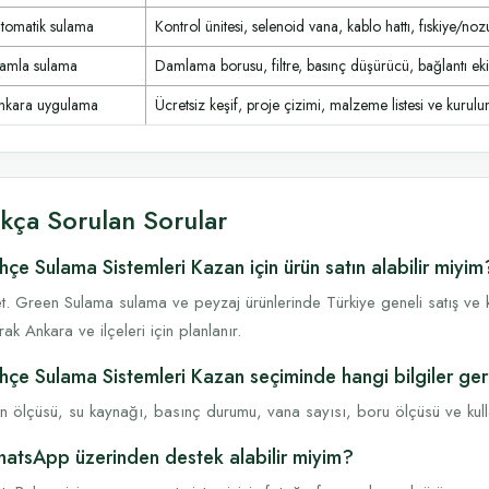
tomatik sulama
Kontrol ünitesi, selenoid vana, kablo hattı, fıskiye/noz
amla sulama
Damlama borusu, filtre, basınç düşürücü, bağlantı ek
nkara uygulama
Ücretsiz keşif, proje çizimi, malzeme listesi ve kurulum
ıkça Sorulan Sorular
hçe Sulama Sistemleri Kazan için ürün satın alabilir miyim
t. Green Sulama sulama ve peyzaj ürünlerinde Türkiye geneli satış ve k
rak Ankara ve ilçeleri için planlanır.
hçe Sulama Sistemleri Kazan seçiminde hangi bilgiler ger
n ölçüsü, su kaynağı, basınç durumu, vana sayısı, boru ölçüsü ve kullanı
atsApp üzerinden destek alabilir miyim?