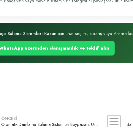
t. Bahçenizin veya mevcut sisteminizin fotoğrafını paylaşarak ürün uyumu, 
çe Sulama Sistemleri Kazan
için ürün seçimi, sipariş veya Ankara keşi
WhatsApp üzerinden danışmanlık ve teklif alın
ÖNCESİ
Otomatik Damlama Sulama Sistemleri Beypazarı: Ürün Seçimi, Kurulum ve Teklif Rehberi