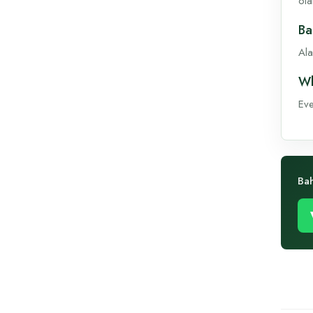
ola
Ba
Ala
Wh
Eve
Ba