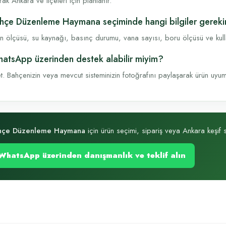
rak Ankara ve ilçeleri için planlanır.
hçe Düzenleme Haymana seçiminde hangi bilgiler gereki
n ölçüsü, su kaynağı, basınç durumu, vana sayısı, boru ölçüsü ve kullanı
atsApp üzerinden destek alabilir miyim?
t. Bahçenizin veya mevcut sisteminizin fotoğrafını paylaşarak ürün uyumu, 
hçe Düzenleme Haymana
için ürün seçimi, sipariş veya Ankara keşif sü
WhatsApp üzerinden danışmanlık ve teklif alın