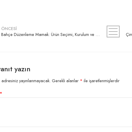
ÖNCESİ
Bahçe Düzenleme Mamak: Ürün Seçimi, Kurulum ve Teklif Rehberi
yanıt yazın
 adresiniz yayınlanmayacak.
Gerekli alanlar
*
ile işaretlenmişlerdir
*