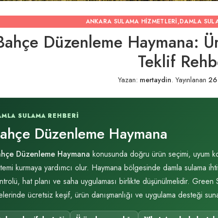
ANKARA SULAMA HIZMETLERI
,
DAMLA SUL
Bahçe Düzenleme Haymana: Ür
Teklif Rehb
Yazan:
mertaydin
.
Yayınlanan
26
AMLA SULAMA REHBERI
ahçe Düzenleme Haymana
ahçe Düzenleme Haymana
konusunda doğru ürün seçimi, uyum kontr
stemi kurmaya yardımcı olur. Haymana bölgesinde damla sulama ihtiya
ntrolü, hat planı ve saha uygulaması birlikte düşünülmelidir. Green
çelerinde ücretsiz keşif, ürün danışmanlığı ve uygulama desteği suna