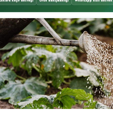
Ankara keşif desteği
Ürün danışmanlığı
WhatsApp hızlı destek