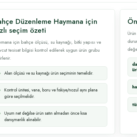
ahçe Düzenleme Haymana için
Ön
zlı seçim özeti
Ürün
durum
mana için bahçe ölçüsü, su kaynağı, bitki yapısı ve
değer
cut tesisat bilgisi kontrol edilerek uygun ürün grubu
rlenir.
d
ür
Alan ölçüsü ve su kaynağı ürün seçiminin temelidir.
ha
Kontrol ünitesi, vana, boru ve fıskiye/nozul aynı plana
göre seçilmelidir.
tü
Uyum net değilse ürün satın almadan önce kısa
danışmanlık alınabilir.