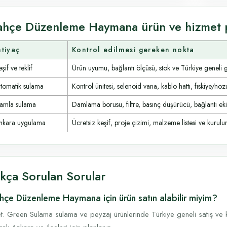
ahçe Düzenleme Haymana ürün ve hizmet 
htiyaç
Kontrol edilmesi gereken nokta
şif ve teklif
Ürün uyumu, bağlantı ölçüsü, stok ve Türkiye geneli 
tomatik sulama
Kontrol ünitesi, selenoid vana, kablo hattı, fıskiye/noz
amla sulama
Damlama borusu, filtre, basınç düşürücü, bağlantı ek
nkara uygulama
Ücretsiz keşif, proje çizimi, malzeme listesi ve kurulum
ıkça Sorulan Sorular
hçe Düzenleme Haymana için ürün satın alabilir miyim?
t. Green Sulama sulama ve peyzaj ürünlerinde Türkiye geneli satış ve k