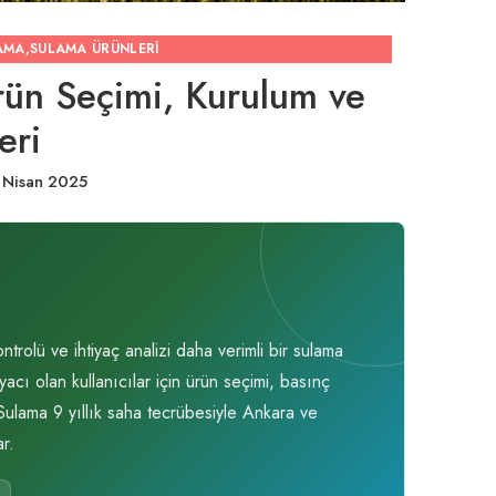
AMA
,
SULAMA ÜRÜNLERI
ün Seçimi, Kurulum ve
eri
 Nisan 2025
olü ve ihtiyaç analizi daha verimli bir sulama
cı olan kullanıcılar için ürün seçimi, basınç
 Sulama 9 yıllık saha tecrübesiyle Ankara ve
r.