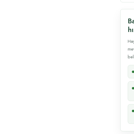
B
hı
Hay
mev
beli