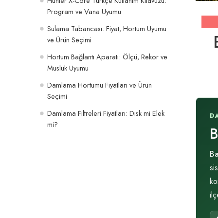
Hunter X-Core Türkçe Kullanım Kılavuzu:
Program ve Vana Uyumu
Sulama Tabancası: Fiyat, Hortum Uyumu
ve Ürün Seçimi
Hortum Bağlantı Aparatı: Ölçü, Rekor ve
Musluk Uyumu
Damlama Hortumu Fiyatları ve Ürün
Seçimi
Damlama Filtreleri Fiyatları: Disk mi Elek
D
mi?
B
B
si
ko
il