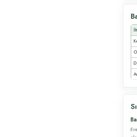
B
İ
Ke
O
D
A
S
Ba
Eve